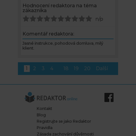
Hodnocení redaktora na téma
zákazníka
n/p
Komentář redaktora:
Jasné instrukce, pohodová domluva, milý
klient.
1
2
3
4
18
19
20
Další
Kontakt
Blog
Registrujte se jako Redaktor
Pravidla
Zásada zachování důvěrnosti