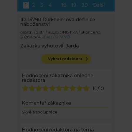
1
2
3
4
18
19
20
Další
ID: 15790
Durkheimova definice
náboženství
ostatní / 2 str. / RELIGIONISTIKA / ukončeno:
2026-05-14
REALIZOVÁNO
Zakázku vyhotovil:
Jarda
Vybrat redaktora
Hodnocení zákazníka ohledně
redaktora
10/10
Komentář zákazníka
Skvělá spolupráce.
Hodnocení redaktora na téma