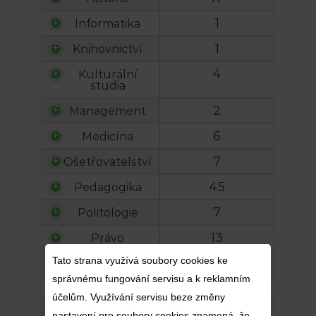
1
Informatika
1
Knihovnictví
4
Kulturální
studia
2
Management
6
Medicína
7
Ošetřovatelství
45
Pedagogika
7
Politologie
13
Právo
Tato strana využívá soubory cookies ke
8
Psychologie
správnému fungování servisu a k reklamním
6
Religionistika
účelům. Využívání servisu beze změny
18
Sociologie
nastavení pro soubory cookies znamená, že