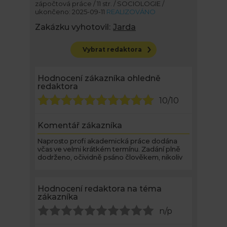
zápočtová práce / 11 str. / SOCIOLOGIE /
ukončeno: 2025-09-11
REALIZOVÁNO
Zakázku vyhotovil:
Jarda
Vybrat redaktora
Hodnocení zákazníka ohledně
redaktora
10/10
Komentář zákazníka
Naprosto profi akademická práce dodána
včas ve velmi krátkém termínu. Zadání plně
dodrženo, očividně psáno člověkem, nikoliv
AI. Jsem celkově velmi spokojená.
Hodnocení redaktora na téma
zákazníka
n/p