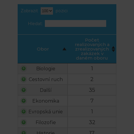
Zobrazit
pozici
Hledat:
Počet
realizovaných a
Obor
zrealizovaných
zakázek v
daném oboru
1
Biologie
2
Cestovní ruch
35
Další
7
Ekonomika
1
Evropská unie
32
Filozofie
17
Historie