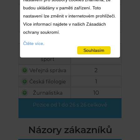
budou ukládány v paměti zařízení. Toto
2
Technologie
potravin
nastavení lze změnit v internetovém prohlížeči.
Více informací najdete v našich Zásadách
2
Teologie
ochrany soukromí.
3
Trestní právo
Čtěte více
.
2
Tělesná
Souhlasím
výchova a
sport
2
Veřejná správa
1
Česká filologie
10
Žurnalistika
Pozice od 1 do 26 s 26 celkově
Názory zákazníků