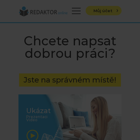
Menu
Můj účet
Chcete napsat
dobrou práci?
Jste na správném místě!
Ukázat
Prezentaci
Video