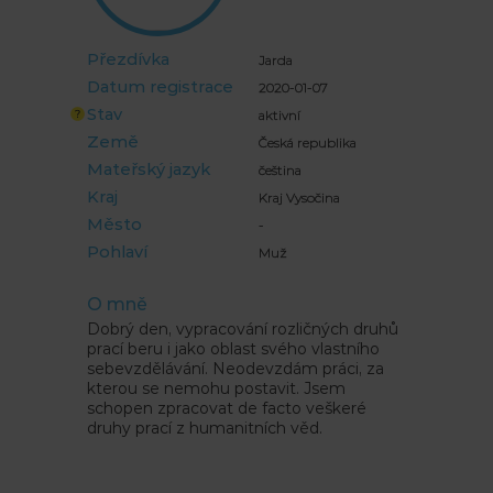
" alt="">
Přezdívka
Jarda
Datum registrace
2020-01-07
Stav
aktivní
Země
Česká republika
Mateřský jazyk
čeština
Kraj
Kraj Vysočina
Město
-
Pohlaví
Muž
O mně
Dobrý den, vypracování rozličných druhů
prací beru i jako oblast svého vlastního
sebevzdělávání. Neodevzdám práci, za
kterou se nemohu postavit. Jsem
schopen zpracovat de facto veškeré
druhy prací z humanitních věd.