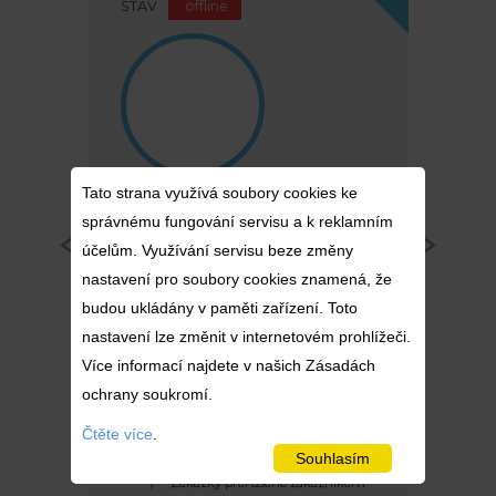
STAV
offline
Tato strana využívá soubory cookies ke
10
/10
správnému fungování servisu a k reklamním
účelům. Využívání servisu beze změny
nastavení pro soubory cookies znamená, že
budou ukládány v paměti zařízení. Toto
4
0
0
nastavení lze změnit v internetovém prohlížeči.
Více informací najdete v našich Zásadách
ochrany soukromí.
2
Pořadí
224
Realizované zakázky
Čtěte více
.
3
Zakázky v průběhu realizace
Souhlasím
1
Zakázky přerušené zákazníkem