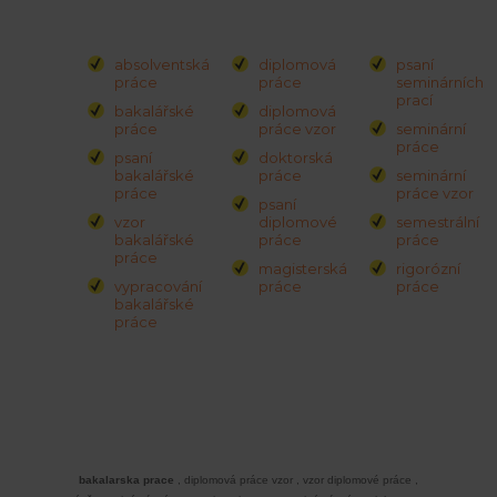
absolventská
diplomová
psaní
práce
práce
seminárních
prací
bakalářské
diplomová
práce
práce vzor
seminární
práce
psaní
doktorská
bakalářské
práce
seminární
práce
práce vzor
psaní
vzor
diplomové
semestrální
bakalářské
práce
práce
práce
magisterská
rigorózní
vypracování
práce
práce
bakalářské
práce
bakalarska prace
,
diplomová práce vzor
,
vzor diplomové práce
,