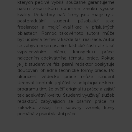
kterých pečlivě vybírá, současně garantujeme
našim zákazníkům optimální záruku vysoké
kvality. Redaktory naší firmy jsou magistry a
postgraduální studenti působující jako
freelancer a mající kvalifikaci v příslušných
oblastech. Pomoc takovéhoto autora může
být udělena téměř v každé fázi realizace. Autor
se zabývá nejen psaním faktické části, ale také
vypracováním plánu, konspektu práce,
nalezením adekvátního tématu práce. Pokud
je již student ve fázi psaní, redaktor poskytuje
doučování ohledně technické formy práce. Po
ukončení vědecké práce může student
sledovat kontrolu její části v antiplagiátorském
programu tím, že ověří originalitu práce a zajistí
tak adekvátní kvalitu. Studenti využívají služeb
redaktorů zabývajících se psaním práce na
zakázku. Získají tím správný vzorek, který
pomáhá v psaní vlastní práce.