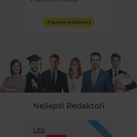
7
realizovaných zakázek
Poprosit redaktora
Nejlepší Redaktoři
Lea
TOP 2