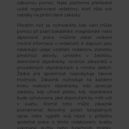
odbornou pomoc. Naše platforma přehledně
uvádí registrované redaktory, kteří hlásí své
nabídky na plnění dané zakázky.
Předtím než se rozhodněte, kdo vám může
pomoci při psaní bakalářské, magisterské nebo
diplomové práce, můžete získat veškeré
možné informace o redaktorů. K dispozici jsou
následující údaje: vzdělání, redaktora, statistiky
předchozí aktivity, umístěni v žebříčku,
dokončené objednávky, recenze zákazníků o
provedených objednávkách a mnoho dalších.
Žádná jiná společnost neposkytuje takové
možnosti. Zákazník rozhoduje na každém
kroku realizace objednávky, kdo zpracuje
zakázku, kdy uhradí platbu, kdy objednávka
bude vyhotovena, jaké doporučení by měli vzít
v úvahu. Kromě toho může zákazník
poznamenat libovolný počet bezplatných
oprav nebo vyjádřit svůj názor o průběhu
společné práce s tímto redaktorem, kvalitu
vykonané služby nebo funkčnosti stránky.