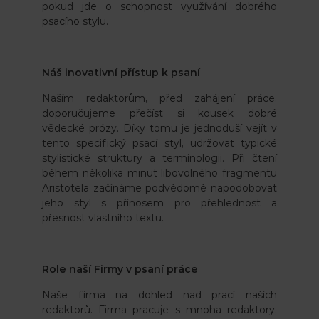
pokud jde o schopnost využívání dobrého
psacího stylu.
Náš inovativní přístup k psaní
Naším redaktorům, před zahájení práce,
doporučujeme přečíst si kousek dobré
vědecké prózy. Díky tomu je jednoduší vejít v
tento specifický psací styl, udržovat typické
stylistické struktury a terminologii. Při čtení
během několika minut libovolného fragmentu
Aristotela začínáme podvědomě napodobovat
jeho styl s přínosem pro přehlednost a
přesnost vlastního textu.
Role naší Firmy v psaní práce
Naše firma na dohled nad prací naších
redaktorů. Firma pracuje s mnoha redaktory,