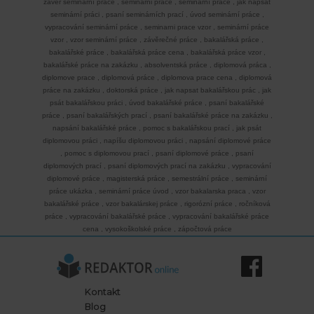
závěr seminární práce
,
seminarni prace
,
seminární práce
,
jak napsat
seminární práci
,
psaní seminárních prací
,
úvod seminární práce
,
vypracování seminární práce
,
seminarni prace vzor
,
seminární práce
vzor
,
vzor seminární práce
,
závěrečné práce
,
bakalářská práce
,
bakalářské práce
,
bakalářská práce cena
,
bakalářská práce vzor
,
bakalářské práce na zakázku
,
absolventská práce
,
diplomová práca
,
diplomove prace
,
diplomová práce
,
diplomova prace cena
,
diplomová
práce na zakázku
,
doktorská práce
,
jak napsat bakalářskou prác
,
jak
psát bakalářskou práci
,
úvod bakalářské práce
,
psaní bakalářské
práce
,
psaní bakalářských prací
,
psaní bakalářské práce na zakázku
,
napsání bakalářské práce
,
pomoc s bakalářskou prací
,
jak psát
diplomovou práci
,
napíšu diplomovou práci
,
napsání diplomové práce
,
pomoc s diplomovou prací
,
psaní diplomové práce
,
psaní
diplomových prací
,
psaní diplomových prací na zakázku
,
vypracování
diplomové práce
,
magisterská práce
,
semestrální práce
,
seminární
práce ukázka
,
seminární práce úvod
,
vzor bakalarska praca
,
vzor
bakalářské práce
,
vzor bakalárskej práce
,
rigorózní práce
,
ročníková
práce
,
vypracování bakalářské práce
,
vypracování bakalářské práce
cena
,
vysokoškolské práce
,
zápočtová práce
Kontakt
Blog