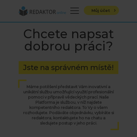
Menu
Můj účet
Chcete napsat
dobrou práci?
Jste na správném místě!
Máme potěšení představit Vám inovativní a
unikátní službu umožňující využití profesionální
pomoci v přípravě vědeckých prací. Naše
Platforma je službou, v níž najdete
kompetentního redaktora. To Vy o všem
rozhodujete. Podáváte objednávku, vybíráte si
redaktora, kontaktujete ho na chatu a
sledujete postup v jeho práci.