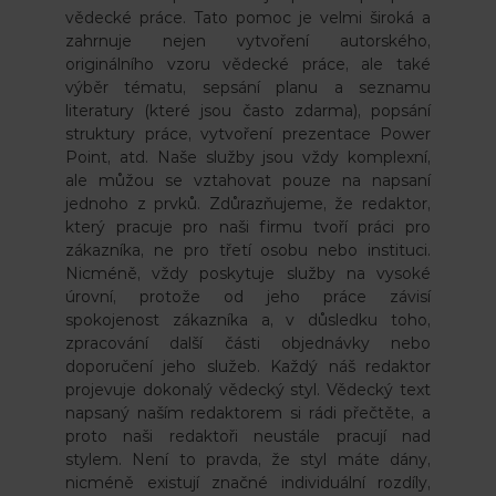
vědecké práce. Tato pomoc je velmi široká a
zahrnuje nejen vytvoření autorského,
originálního vzoru vědecké práce, ale také
výběr tématu, sepsání planu a seznamu
literatury (které jsou často zdarma), popsání
struktury práce, vytvoření prezentace Power
Point, atd. Naše služby jsou vždy komplexní,
ale můžou se vztahovat pouze na napsaní
jednoho z prvků. Zdůrazňujeme, že redaktor,
který pracuje pro naši firmu tvoří práci pro
zákazníka, ne pro třetí osobu nebo instituci.
Nicméně, vždy poskytuje služby na vysoké
úrovní, protože od jeho práce závisí
spokojenost zákazníka a, v důsledku toho,
zpracování další části objednávky nebo
doporučení jeho služeb. Každý náš redaktor
projevuje dokonalý vědecký styl. Vědecký text
napsaný naším redaktorem si rádi přečtěte, a
proto naši redaktoři neustále pracují nad
stylem. Není to pravda, že styl máte dány,
nicméně existují značné individuální rozdíly,